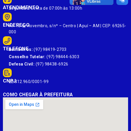
ATENDIMENTO
Segunda à Sexta de 07:00h às 13:00h
ENDEREÇO
Av. 13 de novembro, s/nº – Centro | Apuí – AM | CEP: 69265-
000
TELEFONE
Bombeiros:
(97) 98419-2703
Conselho Tutelar:
(97) 98444-6303
Defesa Civil:
(97) 98438-6926
CNPJ:
22.812.960/0001-99
COMO CHEGAR À PREFEITURA