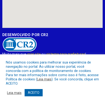
DESENVOLVIDO POR CR2
Muito mais que
criar site
ou
sistema para prefeituras
!
Realizamos uma
assessoria
completa, onde garantimos em
Nós usamos cookies para melhorar sua experiência de
contrato que todas as exigências das
leis de transparência
navegação no portal. Ao utilizar nosso portal, você
pública
serão atendidas.
concorda com a política de monitoramento de cookies.
Para ter mais informações sobre como isso é feito, acesse
Conheça o
PNTP
e o
Radar da Transparência Pública
Política de cookies (
Leia mais
). Se você concorda, clique em
ACEITO.
Leia mais
ACEITO
Prefeitura Municipal de Apuí.
Todos os direitos reservados a