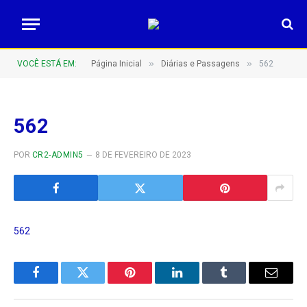
»
»
VOCÊ ESTÁ EM:
Página Inicial
Diárias e Passagens
562
562
POR
CR2-ADMIN5
8 DE FEVEREIRO DE 2023
562
Facebook
Twitter
Pinterest
LinkedIn
Tumblr
E-
mail