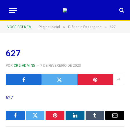
»
»
VOCÊ ESTÁ EM:
Página Inicial
Diárias e Passagens
627
627
POR
CR2-ADMIN5
7 DE FEVEREIRO DE 2023
627
Facebook
Twitter
Pinterest
LinkedIn
Tumblr
E-
mail