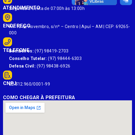
ATENDIMENTO
Segunda à Sexta de 07:00h às 13:00h
ENDEREÇO
Av. 13 de novembro, s/nº – Centro | Apuí – AM | CEP: 69265-
000
TELEFONE
Bombeiros:
(97) 98419-2703
Conselho Tutelar:
(97) 98444-6303
Defesa Civil:
(97) 98438-6926
CNPJ:
22.812.960/0001-99
COMO CHEGAR À PREFEITURA