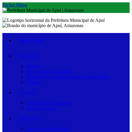
Fechar Menu
Página Inicial
Município
História
Hino, Brasão e Bandeira
Turismo, Lazer, Hospedagens e Restaurantes
E-books
Governo
Estrutura Organizacional
Agenda Externa
Publicações
Leis e Atos Normativos