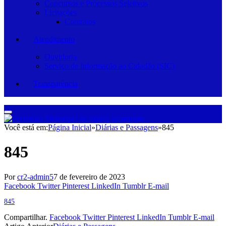
Concursos e Processos Seletivos
Licitações
Contratos
Atendimento
Ouvidoria
Serviço de Informação ao Cidadão (SIC)
Transparência
Você está em:
Página Inicial
»
Diárias e Passagens
»
845
845
Por
cr2-admin5
7 de fevereiro de 2023
Facebook
Twitter
Pinterest
LinkedIn
Tumblr
E-mail
845
Compartilhar.
Facebook
Twitter
Pinterest
LinkedIn
Tumblr
E-mail