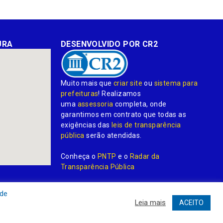
URA
DESENVOLVIDO POR CR2
Muito mais que
criar site
ou
sistema para
prefeituras
! Realizamos
uma
assessoria
completa, onde
garantimos em contrato que todas as
exigências das
leis de transparência
pública
serão atendidas.
Conheça o
PNTP
e o
Radar da
Transparência Pública
 de
Leia mais
ACEITO
dministrativa
Acessar o Webmail