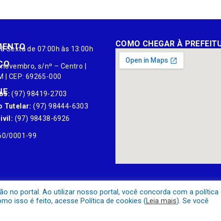
COMO CHEGAR À PREFEIT
MENTO
à Sexta de 07:00h às 13:00h
ÇO
 novembro, s/nº – Centro |
M | CEP: 69265-000
NE
os:
(97) 98419-2703
 Tutelar:
(97) 98444-6303
vil:
(97) 98438-6926
60/0001-99
no portal. Ao utilizar nosso portal, você concorda com a política
o isso é feito, acesse Política de cookies (
Leia mais
). Se você
Mapa do Site
Acessar Área A