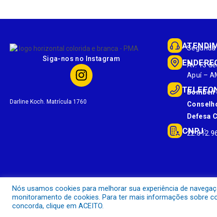
ATENDI
Segunda 
Siga-nos no Instagram
ENDERE
Av. 13 de
Apuí – A
TELEFO
Bombeir
Darline Koch. Matrícula 1760
Conselho
Defesa Ci
CNPJ:
22.812.9
Nós usamos cookies para melhorar sua experiência de navegação 
monitoramento de cookies. Para ter mais informações sobre com
concorda, clique em ACEITO.
Prefeitura Municipal de Apuí.
Todos os direitos reservados a