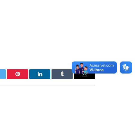
itter
Pinterest
LinkedIn
Tumblr
E-
mail