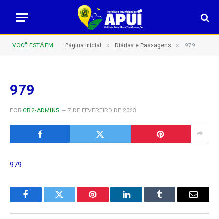
»
»
VOCÊ ESTÁ EM:
Página Inicial
Diárias e Passagens
979
979
POR
CR2-ADMIN5
7 DE FEVEREIRO DE 2023
979
Facebook
Twitter
Pinterest
LinkedIn
Tumblr
E-
mail