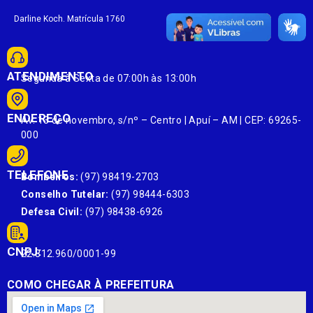
Darline Koch. Matrícula 1760
ATENDIMENTO
Segunda à Sexta de 07:00h às 13:00h
ENDEREÇO
Av. 13 de novembro, s/nº – Centro | Apuí – AM | CEP: 69265-
000
TELEFONE
Bombeiros:
(97) 98419-2703
Conselho Tutelar:
(97) 98444-6303
Defesa Civil:
(97) 98438-6926
CNPJ:
22.812.960/0001-99
COMO CHEGAR À PREFEITURA