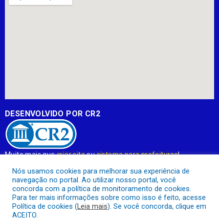
DESENVOLVIDO POR CR2
Muito mais que
criar site
ou
sistema para prefeituras
!
Realizamos uma
assessoria
completa, onde garantimos em
Nós usamos cookies para melhorar sua experiência de
contrato que todas as exigências das
leis de transparência
navegação no portal. Ao utilizar nosso portal, você
pública
serão atendidas.
concorda com a política de monitoramento de cookies.
Para ter mais informações sobre como isso é feito, acesse
Conheça o
PNTP
e o
Radar da Transparência Pública
Política de cookies (
Leia mais
). Se você concorda, clique em
ACEITO.