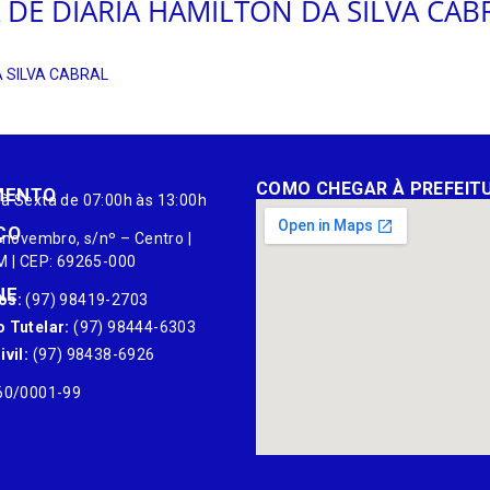
 DE DIARIA HAMILTON DA SILVA CAB
A SILVA CABRAL
COMO CHEGAR À PREFEIT
MENTO
à Sexta de 07:00h às 13:00h
ÇO
 novembro, s/nº – Centro |
M | CEP: 69265-000
NE
os:
(97) 98419-2703
 Tutelar:
(97) 98444-6303
vil:
(97) 98438-6926
60/0001-99