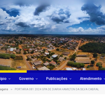
ípio
Governo
Publicações
Atendimento
»
sagens
PORTARIA 081 2024 GPA DE DIARIA HAMILTON DA SILVA CABRAL