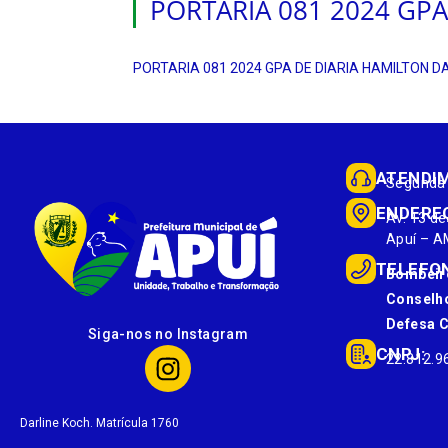
PORTARIA 081 2024 GPA
PORTARIA 081 2024 GPA DE DIARIA HAMILTON D
ATENDI
Segunda 
ENDERE
Av. 13 de
Apuí – A
TELEFO
Bombeir
Conselho
Defesa Ci
Siga-nos no Instagram
CNPJ:
22.812.9
Darline Koch. Matrícula 1760