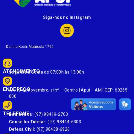
Siga-nos no Instagram
Darline Koch. Matrícula 1760
ATENDIMENTO
Segunda à Sexta de 07:00h às 13:00h
ENDEREÇO
Av. 13 de novembro, s/nº – Centro | Apuí – AM | CEP: 69265-
000
TELEFONE
Bombeiros:
(97) 98419-2703
Conselho Tutelar:
(97) 98444-6303
Defesa Civil:
(97) 98438-6926