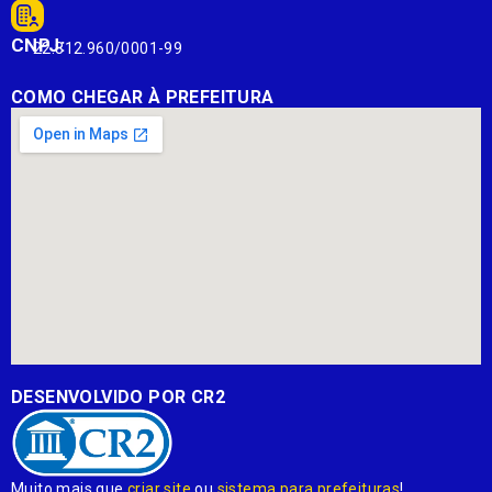
CNPJ:
22.812.960/0001-99
COMO CHEGAR À PREFEITURA
DESENVOLVIDO POR CR2
Muito mais que
criar site
ou
sistema para prefeituras
!