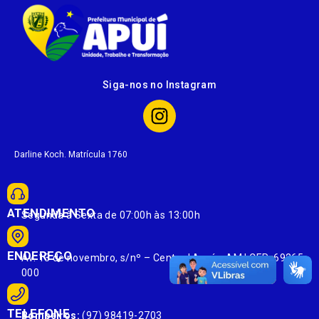
Siga-nos no Instagram
Darline Koch. Matrícula 1760
ATENDIMENTO
Segunda à Sexta de 07:00h às 13:00h
ENDEREÇO
Av. 13 de novembro, s/nº – Centro | Apuí – AM | CEP: 69265-
000
TELEFONE
Bombeiros:
(97) 98419-2703