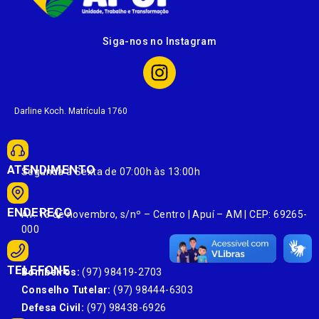
Siga-nos no Instagram
Darline Koch. Matrícula 1760
ATENDIMENTO
Segunda à Sexta de 07:00h às 13:00h
ENDEREÇO
Av. 13 de novembro, s/nº – Centro | Apuí – AM | CEP: 69265-
000
TELEFONE
Bombeiros:
(97) 98419-2703
Conselho Tutelar:
(97) 98444-6303
Defesa Civil:
(97) 98438-6926