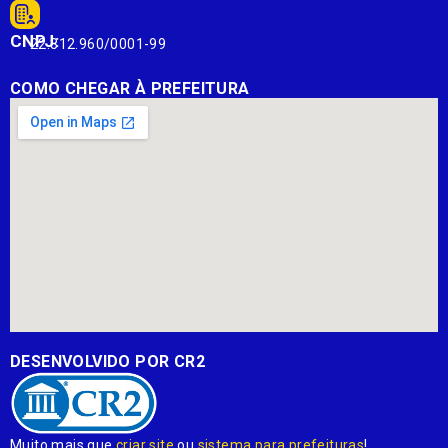
CNPJ:
22.812.960/0001-99
COMO CHEGAR À PREFEITURA
DESENVOLVIDO POR CR2
Muito mais que
criar site
ou
sistema para prefeituras
!