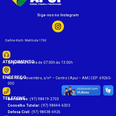
Siga-nos no Instagram
Darline Koch. Matrícula 1760
ATENDIMENTO
Segunda à Sexta de 07:00h às 13:00h
ENDEREÇO
Av. 13 de novembro, s/nº – Centro | Apuí – AM | CEP: 69265-
000
TELEFONE
Bombeiros:
(97) 98419-2703
Conselho Tutelar:
(97) 98444-6303
Defesa Civil:
(97) 98438-6926