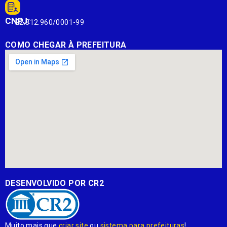
CNPJ:
22.812.960/0001-99
COMO CHEGAR À PREFEITURA
DESENVOLVIDO POR CR2
Muito mais que
criar site
ou
sistema para prefeituras
!