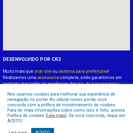
DESENVOLVIDO POR CR2
Muito mais que
criar site
ou
sistema para prefeituras
!
Realizamos uma
assessoria
completa, onde garantimos em
contrato que todas as exigências das
leis de transparência
pública
serão atendidas.
Nós usamos cookies para melhorar sua experiência de
navegação no portal. Ao utilizar nosso portal, você
Conheça o
PNTP
e o
Radar da Transparência Pública
concorda com a política de monitoramento de cookies.
Para ter mais informações sobre como isso é feito, acesse
Política de cookies (
Leia mais
). Se você concorda, clique em
ACEITO.
Prefeitura Municipal de Apuí.
Todos os direitos reservados a
Leia mais
ACEITO