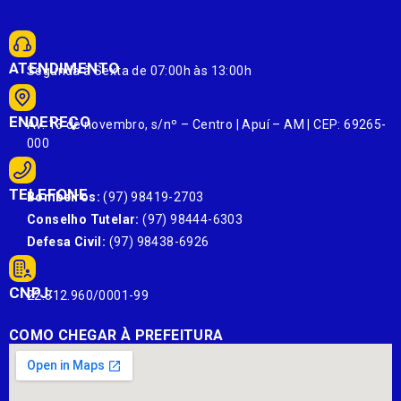
ATENDIMENTO
Segunda à Sexta de 07:00h às 13:00h
ENDEREÇO
Av. 13 de novembro, s/nº – Centro | Apuí – AM | CEP: 69265-
000
TELEFONE
Bombeiros:
(97) 98419-2703
Conselho Tutelar:
(97) 98444-6303
Defesa Civil:
(97) 98438-6926
CNPJ:
22.812.960/0001-99
COMO CHEGAR À PREFEITURA