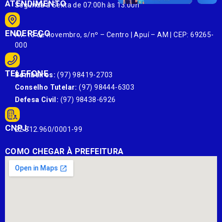
ATENDIMENTO
Segunda à Sexta de 07:00h às 13:00h
ENDEREÇO
Av. 13 de novembro, s/nº – Centro | Apuí – AM | CEP: 69265-
000
TELEFONE
Bombeiros:
(97) 98419-2703
Conselho Tutelar:
(97) 98444-6303
Defesa Civil:
(97) 98438-6926
CNPJ:
22.812.960/0001-99
COMO CHEGAR À PREFEITURA