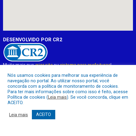
DESENVOLVIDO POR CR2
Muito mais que
criar site
ou
sistema para prefeituras
!
Realizamos uma
assessoria
completa, onde garantimos em
Nós usamos cookies para melhorar sua experiência de
contrato que todas as exigências das
leis de transparência
navegação no portal. Ao utilizar nosso portal, você
pública
serão atendidas.
concorda com a política de monitoramento de cookies.
Para ter mais informações sobre como isso é feito, acesse
Conheça o
PNTP
e o
Radar da Transparência Pública
Política de cookies (
Leia mais
). Se você concorda, clique em
ACEITO.
Leia mais
ACEITO
Prefeitura Municipal de Apuí.
Todos os direitos reservados a
Mapa do Site
Acessar Área Administrativa
Acessar o Webmail