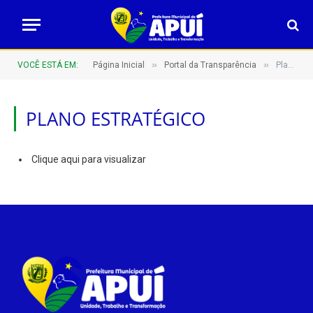
»
»
VOCÊ ESTÁ EM:
Página Inicial
Portal da Transparência
Plano Estratégico
PLANO ESTRATÉGICO
Clique aqui para visualizar