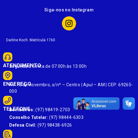
Siga-nos no Instagram
Darline Koch. Matrícula 1760
ATENDIMENTO
Segunda à Sexta de 07:00h às 13:00h
ENDEREÇO
Av. 13 de novembro, s/nº – Centro | Apuí – AM | CEP: 69265-
000
TELEFONE
Bombeiros:
(97) 98419-2703
Conselho Tutelar:
(97) 98444-6303
Defesa Civil:
(97) 98438-6926