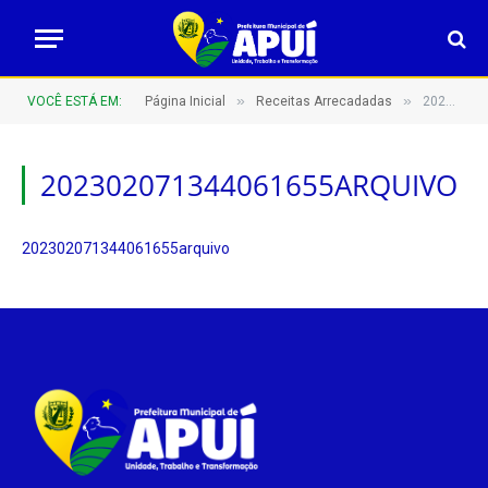
»
»
VOCÊ ESTÁ EM:
Página Inicial
Receitas Arrecadadas
202302071344061655arquivo
202302071344061655ARQUIVO
202302071344061655arquivo