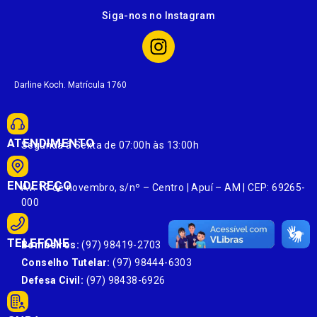
Siga-nos no Instagram
Darline Koch. Matrícula 1760
ATENDIMENTO
Segunda à Sexta de 07:00h às 13:00h
ENDEREÇO
Av. 13 de novembro, s/nº – Centro | Apuí – AM | CEP: 69265-
000
TELEFONE
Bombeiros:
(97) 98419-2703
Conselho Tutelar:
(97) 98444-6303
Defesa Civil:
(97) 98438-6926