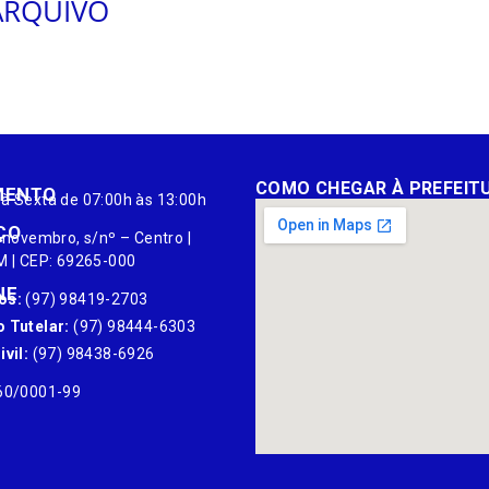
ARQUIVO
COMO CHEGAR À PREFEIT
MENTO
à Sexta de 07:00h às 13:00h
ÇO
 novembro, s/nº – Centro |
M | CEP: 69265-000
NE
os:
(97) 98419-2703
 Tutelar:
(97) 98444-6303
vil:
(97) 98438-6926
60/0001-99