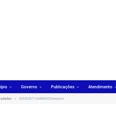
ípio
Governo
Publicações
Atendimento
»
ecadadas
2023020713440896256arquivo