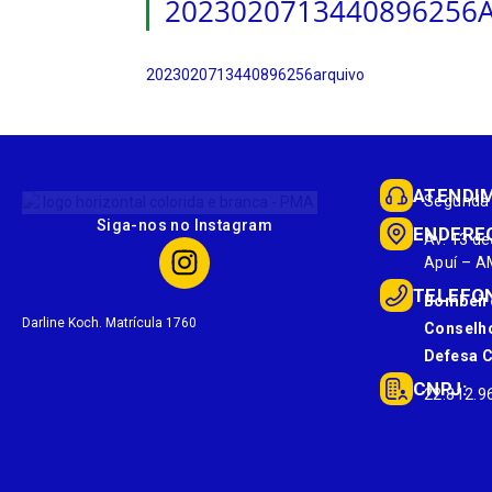
2023020713440896256
2023020713440896256arquivo
ATENDI
Segunda 
Siga-nos no Instagram
ENDERE
Av. 13 de
Apuí – A
TELEFO
Bombeir
Darline Koch. Matrícula 1760
Conselho
Defesa Ci
CNPJ:
22.812.9