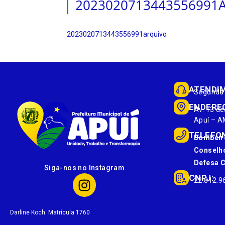
2023020713443556991
2023020713443556991arquivo
ATENDI
Segunda 
ENDERE
Av. 13 de
Apuí – A
TELEFO
Bombeir
Conselho
Defesa Ci
Siga-nos no Instagram
CNPJ:
22.812.9
Darline Koch. Matrícula 1760