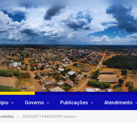
ípio
Governo
Publicações
Atendimento
»
ecadadas
2023020713443556991arquivo