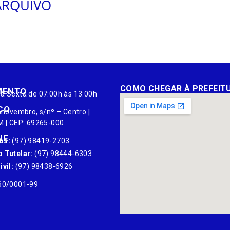
ARQUIVO
COMO CHEGAR À PREFEIT
MENTO
à Sexta de 07:00h às 13:00h
ÇO
 novembro, s/nº – Centro |
M | CEP: 69265-000
NE
os:
(97) 98419-2703
 Tutelar:
(97) 98444-6303
vil:
(97) 98438-6926
60/0001-99