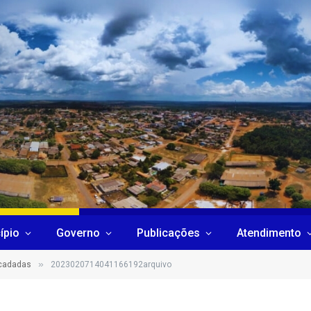
ípio
Governo
Publicações
Atendimento
»
ecadadas
2023020714041166192arquivo