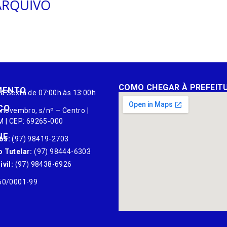
ARQUIVO
COMO CHEGAR À PREFEIT
MENTO
à Sexta de 07:00h às 13:00h
ÇO
 novembro, s/nº – Centro |
M | CEP: 69265-000
NE
os:
(97) 98419-2703
 Tutelar:
(97) 98444-6303
vil:
(97) 98438-6926
60/0001-99