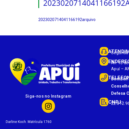
2023020714041166192
2023020714041166192arquivo
ATENDI
Segunda 
ENDERE
Av. 13 de
Apuí – A
TELEFO
Bombeir
Conselho
Defesa Ci
Siga-nos no Instagram
CNPJ:
22.812.9
Darline Koch. Matrícula 1760