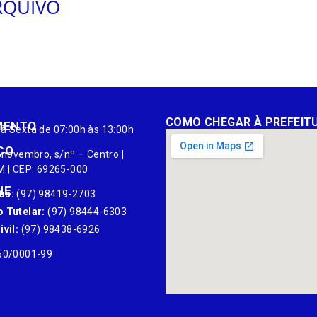
RQUIVO
COMO CHEGAR À PREFEIT
MENTO
à Sexta de 07:00h às 13:00h
ÇO
 novembro, s/nº – Centro |
M | CEP: 69265-000
NE
os:
(97) 98419-2703
 Tutelar:
(97) 98444-6303
vil:
(97) 98438-6926
60/0001-99