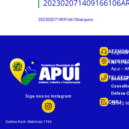
202302071409166106A
202302071409166106arquivo
ATENDI
Segunda 
ENDERE
Av. 13 de
Apuí – A
TELEFO
Bombeir
Conselho
Defesa Ci
Siga-nos no Instagram
CNPJ:
22.812.9
Darline Koch. Matrícula 1760