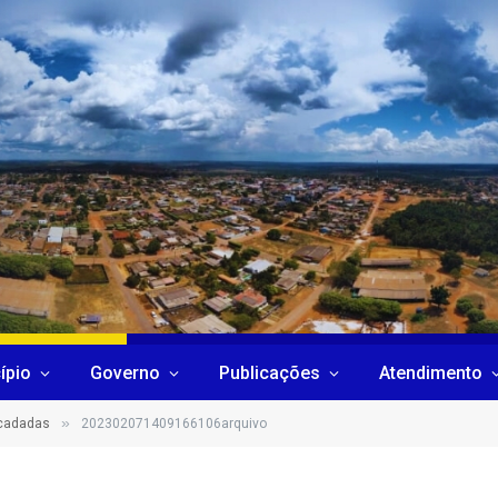
ípio
Governo
Publicações
Atendimento
»
ecadadas
202302071409166106arquivo