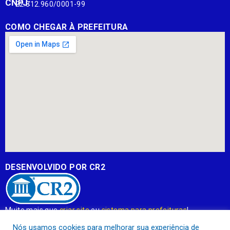
CNPJ:
22.812.960/0001-99
COMO CHEGAR À PREFEITURA
DESENVOLVIDO POR CR2
Muito mais que
criar site
ou
sistema para prefeituras
!
Realizamos uma
assessoria
completa, onde garantimos em
Nós usamos cookies para melhorar sua experiência de