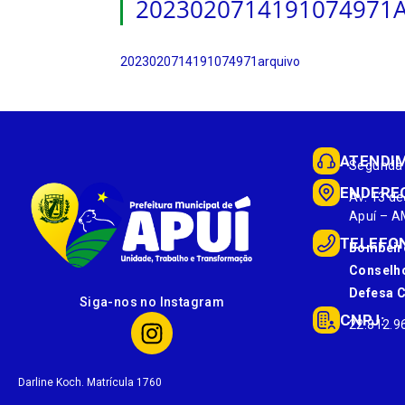
2023020714191074971
2023020714191074971arquivo
ATENDI
Segunda 
ENDERE
Av. 13 de
Apuí – A
TELEFO
Bombeir
Conselho
Defesa Ci
Siga-nos no Instagram
CNPJ:
22.812.9
Darline Koch. Matrícula 1760