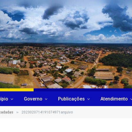
ípio
Governo
Publicações
Atendimento
»
ecadadas
2023020714191074971arquivo