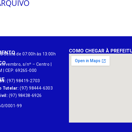
ARQUIVO
COMO CHEGAR À PREFEIT
MENTO
à Sexta de 07:00h às 13:00h
ÇO
 novembro, s/nº – Centro |
M | CEP: 69265-000
NE
os:
(97) 98419-2703
 Tutelar:
(97) 98444-6303
vil:
(97) 98438-6926
60/0001-99