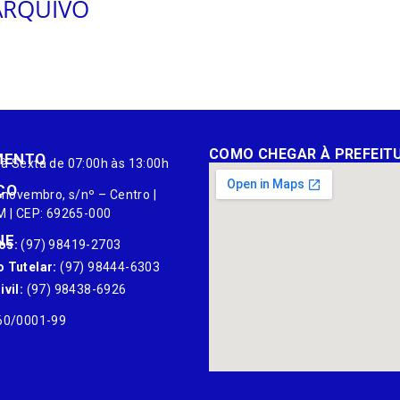
ARQUIVO
COMO CHEGAR À PREFEIT
MENTO
à Sexta de 07:00h às 13:00h
ÇO
 novembro, s/nº – Centro |
M | CEP: 69265-000
NE
os:
(97) 98419-2703
 Tutelar:
(97) 98444-6303
vil:
(97) 98438-6926
60/0001-99