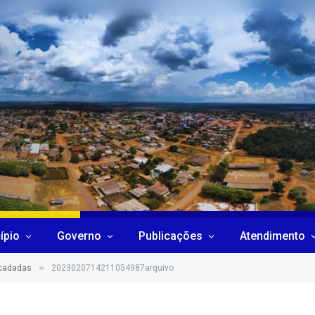
ípio
Governo
Publicações
Atendimento
»
ecadadas
2023020714211054987arquivo