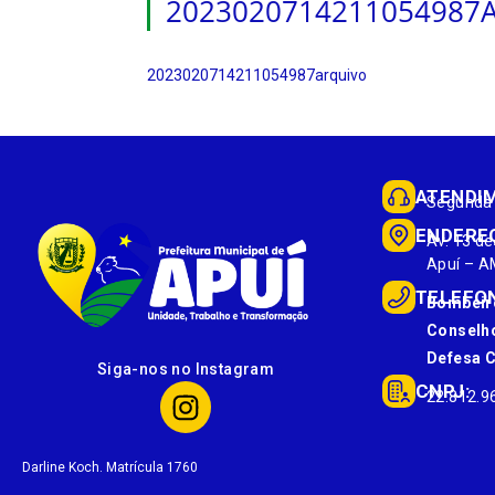
2023020714211054987
2023020714211054987arquivo
ATENDI
Segunda 
ENDERE
Av. 13 de
Apuí – A
TELEFO
Bombeir
Conselho
Defesa Ci
Siga-nos no Instagram
CNPJ:
22.812.9
Darline Koch. Matrícula 1760