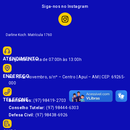
Siga-nos no Instagram
Darline Koch. Matrícula 1760
ATENDIMENTO
Segunda à Sexta de 07:00h às 13:00h
ENDEREÇO
Av. 13 de novembro, s/nº – Centro | Apuí – AM | CEP: 69265-
000
TELEFONE
Bombeiros:
(97) 98419-2703
Conselho Tutelar:
(97) 98444-6303
Defesa Civil:
(97) 98438-6926