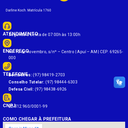
Darline Koch. Matrícula 1760
ATENDIMENTO
Segunda à Sexta de 07:00h às 13:00h
ENDEREÇO
Av. 13 de novembro, s/nº – Centro | Apuí – AM | CEP: 69265-
000
TELEFONE
Bombeiros:
(97) 98419-2703
Conselho Tutelar:
(97) 98444-6303
Defesa Civil:
(97) 98438-6926
CNPJ:
22.812.960/0001-99
COMO CHEGAR À PREFEITURA