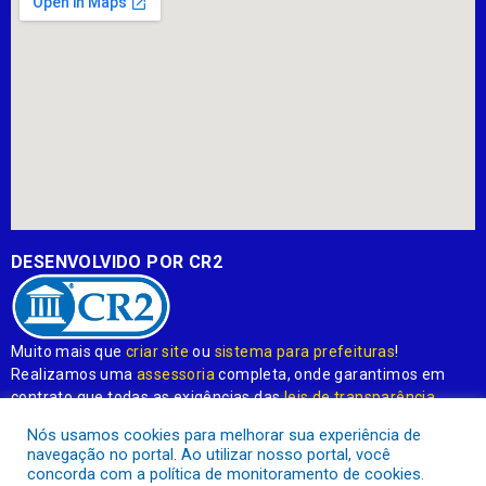
DESENVOLVIDO POR CR2
Muito mais que
criar site
ou
sistema para prefeituras
!
Realizamos uma
assessoria
completa, onde garantimos em
contrato que todas as exigências das
leis de transparência
pública
serão atendidas.
Nós usamos cookies para melhorar sua experiência de
navegação no portal. Ao utilizar nosso portal, você
Conheça o
PNTP
e o
Radar da Transparência Pública
concorda com a política de monitoramento de cookies.