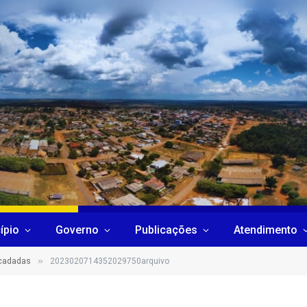
ípio
Governo
Publicações
Atendimento
»
ecadadas
2023020714352029750arquivo