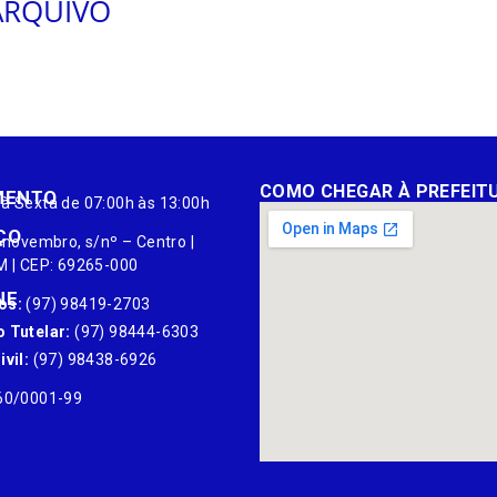
ARQUIVO
COMO CHEGAR À PREFEIT
MENTO
à Sexta de 07:00h às 13:00h
ÇO
 novembro, s/nº – Centro |
M | CEP: 69265-000
NE
os:
(97) 98419-2703
 Tutelar:
(97) 98444-6303
vil:
(97) 98438-6926
60/0001-99