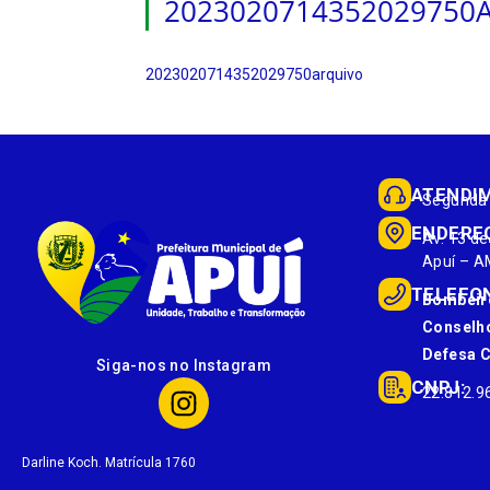
2023020714352029750
2023020714352029750arquivo
ATENDI
Segunda 
ENDERE
Av. 13 de
Apuí – A
TELEFO
Bombeir
Conselho
Defesa Ci
Siga-nos no Instagram
CNPJ:
22.812.9
Darline Koch. Matrícula 1760