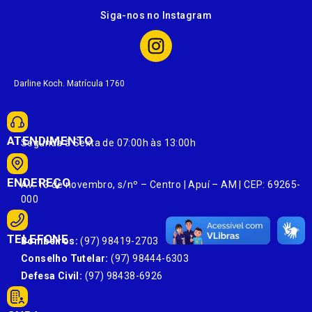
Siga-nos no Instagram
Darline Koch. Matrícula 1760
ATENDIMENTO
Segunda à Sexta de 07:00h às 13:00h
ENDEREÇO
Av. 13 de novembro, s/nº – Centro | Apuí – AM | CEP: 69265-
000
TELEFONE
Bombeiros:
(97) 98419-2703
Conselho Tutelar:
(97) 98444-6303
Defesa Civil:
(97) 98438-6926