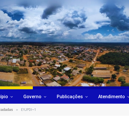
ípio
Governo
Publicações
Atendimento
»
ecadadas
EYJPDI~1