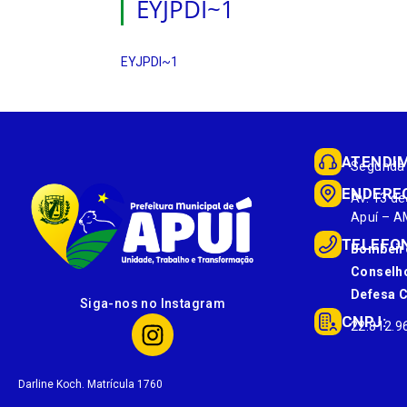
EYJPDI~1
EYJPDI~1
ATENDI
Segunda 
ENDERE
Av. 13 de
Apuí – A
TELEFO
Bombeir
Conselho
Defesa Ci
Siga-nos no Instagram
CNPJ:
22.812.9
Darline Koch. Matrícula 1760