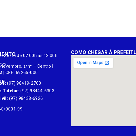
COMO CHEGAR À PREFEIT
MENTO
à Sexta de 07:00h às 13:00h
ÇO
 novembro, s/nº – Centro |
M | CEP: 69265-000
NE
os:
(97) 98419-2703
 Tutelar:
(97) 98444-6303
vil:
(97) 98438-6926
60/0001-99