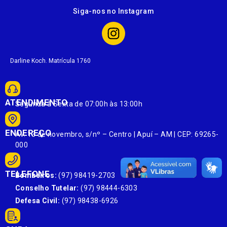
Siga-nos no Instagram
Darline Koch. Matrícula 1760
ATENDIMENTO
Segunda à Sexta de 07:00h às 13:00h
ENDEREÇO
Av. 13 de novembro, s/nº – Centro | Apuí – AM | CEP: 69265-
000
TELEFONE
Bombeiros:
(97) 98419-2703
Conselho Tutelar:
(97) 98444-6303
Defesa Civil:
(97) 98438-6926