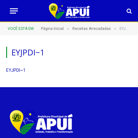
»
»
VOCÊ ESTÁ EM:
Página Inicial
Receitas Arrecadadas
EYJPDI~1
EYJPDI~1
EYJPDI~1