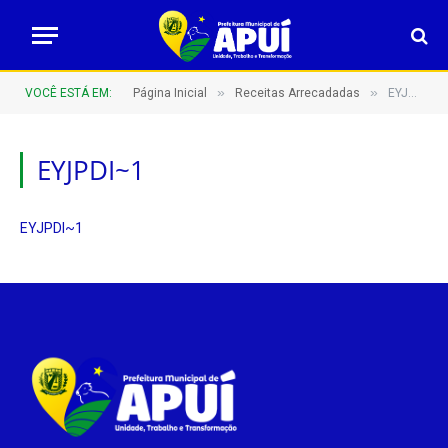
»
»
VOCÊ ESTÁ EM:
Página Inicial
Receitas Arrecadadas
EYJPDI~1
EYJPDI~1
EYJPDI~1