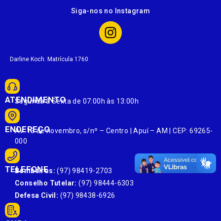
Siga-nos no Instagram
Darline Koch. Matrícula 1760
ATENDIMENTO
Segunda à Sexta de 07:00h às 13:00h
ENDEREÇO
Av. 13 de novembro, s/nº – Centro | Apuí – AM | CEP: 69265-
000
TELEFONE
Bombeiros:
(97) 98419-2703
Conselho Tutelar:
(97) 98444-6303
Defesa Civil:
(97) 98438-6926