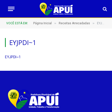
»
»
VOCÊ ESTÁ EM:
Página Inicial
Receitas Arrecadadas
EYJPDI~1
EYJPDI~1
EYJPDI~1