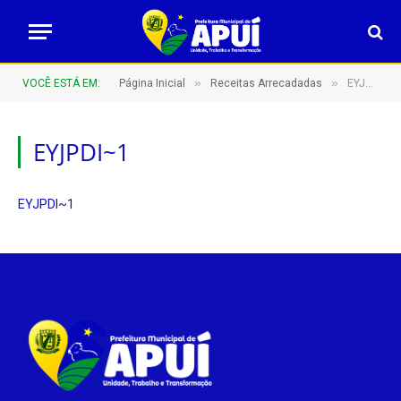
»
»
VOCÊ ESTÁ EM:
Página Inicial
Receitas Arrecadadas
EYJPDI~1
EYJPDI~1
EYJPDI~1