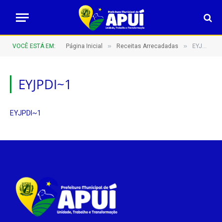
»
»
VOCÊ ESTÁ EM:
Página Inicial
Receitas Arrecadadas
EYJPDI~1
EYJPDI~1
EYJPDI~1