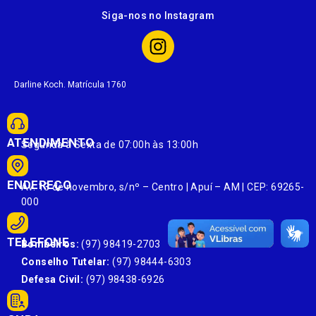
Siga-nos no Instagram
Darline Koch. Matrícula 1760
ATENDIMENTO
Segunda à Sexta de 07:00h às 13:00h
ENDEREÇO
Av. 13 de novembro, s/nº – Centro | Apuí – AM | CEP: 69265-
000
TELEFONE
Bombeiros:
(97) 98419-2703
Conselho Tutelar:
(97) 98444-6303
Defesa Civil:
(97) 98438-6926