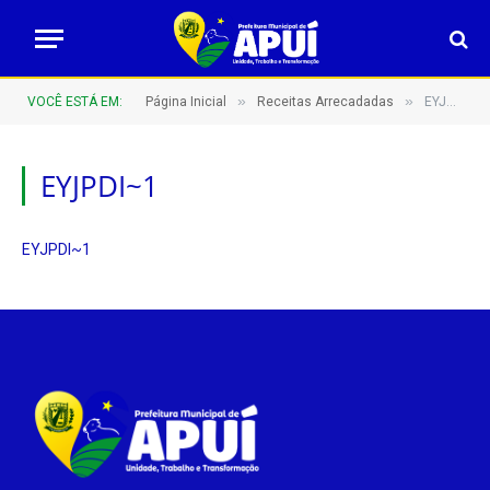
»
»
VOCÊ ESTÁ EM:
Página Inicial
Receitas Arrecadadas
EYJPDI~1
EYJPDI~1
EYJPDI~1