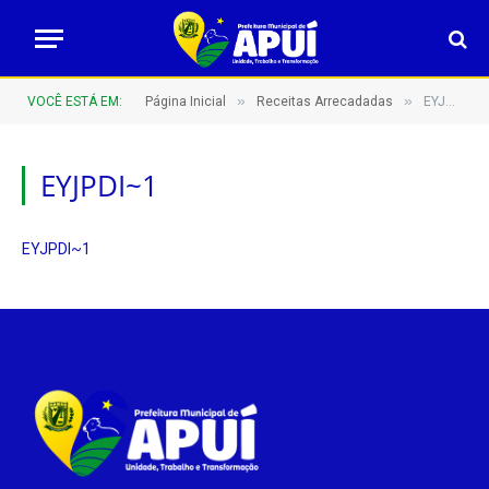
»
»
VOCÊ ESTÁ EM:
Página Inicial
Receitas Arrecadadas
EYJPDI~1
EYJPDI~1
EYJPDI~1