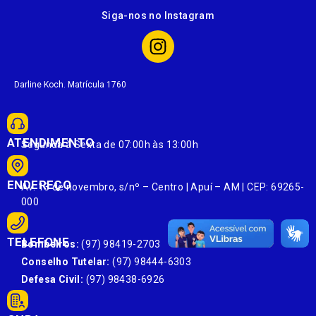
Siga-nos no Instagram
Darline Koch. Matrícula 1760
ATENDIMENTO
Segunda à Sexta de 07:00h às 13:00h
ENDEREÇO
Av. 13 de novembro, s/nº – Centro | Apuí – AM | CEP: 69265-
000
TELEFONE
Bombeiros:
(97) 98419-2703
Conselho Tutelar:
(97) 98444-6303
Defesa Civil:
(97) 98438-6926