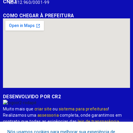
CNPJ:
22.812.960/0001-99
COMO CHEGAR À PREFEITURA
DESENVOLVIDO POR CR2
Muito mais que
criar site
ou
sistema para prefeituras
!
Realizamos uma
assessoria
completa, onde garantimos em
contrato que todas as exigências das
leis de transparência
pública
serão atendidas.
Nós usamos cookies para melhorar sua experiência de