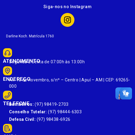
Siga-nos no Instagram
Darline Koch. Matrícula 1760
ATENDIMENTO
Segunda à Sexta de 07:00h às 13:00h
ENDEREÇO
Av. 13 de novembro, s/nº – Centro | Apuí – AM | CEP: 69265-
000
TELEFONE
Bombeiros:
(97) 98419-2703
Conselho Tutelar:
(97) 98444-6303
Defesa Civil:
(97) 98438-6926