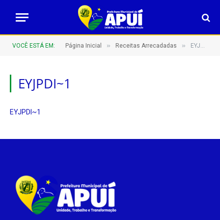
»
»
VOCÊ ESTÁ EM:
Página Inicial
Receitas Arrecadadas
EYJPDI~1
EYJPDI~1
EYJPDI~1