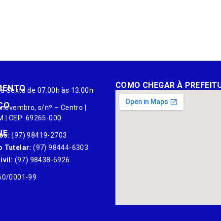
COMO CHEGAR À PREFEIT
MENTO
à Sexta de 07:00h às 13:00h
ÇO
 novembro, s/nº – Centro |
M | CEP: 69265-000
NE
os:
(97) 98419-2703
 Tutelar:
(97) 98444-6303
vil:
(97) 98438-6926
60/0001-99