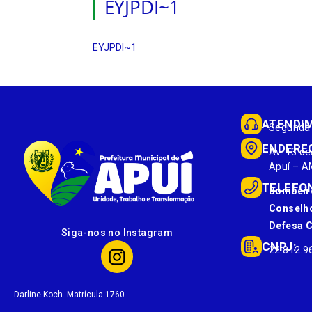
EYJPDI~1
EYJPDI~1
ATENDI
Segunda 
ENDERE
Av. 13 de
Apuí – A
TELEFO
Bombeir
Conselho
Defesa Ci
Siga-nos no Instagram
CNPJ:
22.812.9
Darline Koch. Matrícula 1760