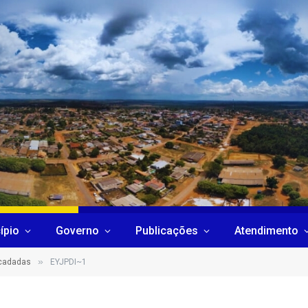
ípio
Governo
Publicações
Atendimento
»
ecadadas
EYJPDI~1