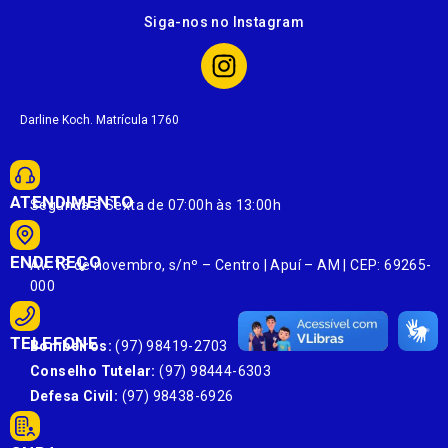
Siga-nos no Instagram
Darline Koch. Matrícula 1760
ATENDIMENTO
Segunda à Sexta de 07:00h às 13:00h
ENDEREÇO
Av. 13 de novembro, s/nº – Centro | Apuí – AM | CEP: 69265-
000
TELEFONE
Bombeiros:
(97) 98419-2703
Conselho Tutelar:
(97) 98444-6303
Defesa Civil:
(97) 98438-6926