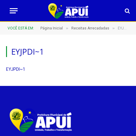
»
»
VOCÊ ESTÁ EM:
Página Inicial
Receitas Arrecadadas
EYJPDI~1
EYJPDI~1
EYJPDI~1