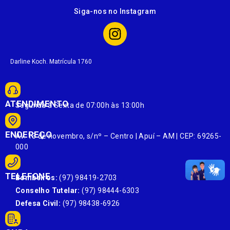
Siga-nos no Instagram
Darline Koch. Matrícula 1760
ATENDIMENTO
Segunda à Sexta de 07:00h às 13:00h
ENDEREÇO
Av. 13 de novembro, s/nº – Centro | Apuí – AM | CEP: 69265-
000
TELEFONE
Bombeiros:
(97) 98419-2703
Conselho Tutelar:
(97) 98444-6303
Defesa Civil:
(97) 98438-6926