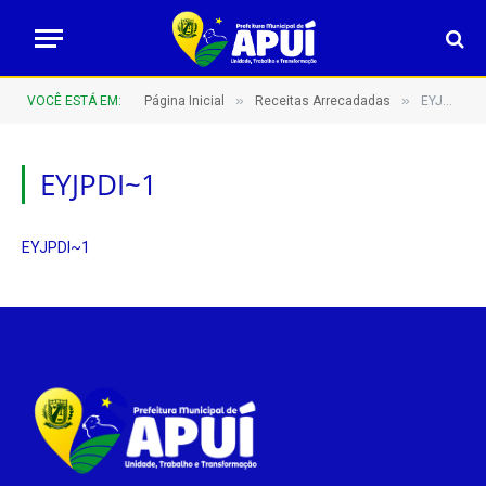
»
»
VOCÊ ESTÁ EM:
Página Inicial
Receitas Arrecadadas
EYJPDI~1
EYJPDI~1
EYJPDI~1