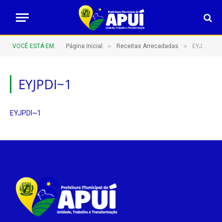
»
»
VOCÊ ESTÁ EM:
Página Inicial
Receitas Arrecadadas
EYJPDI~1
EYJPDI~1
EYJPDI~1