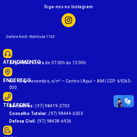
Siga-nos no Instagram
Darline Koch. Matrícula 1760
ATENDIMENTO
Segunda à Sexta de 07:00h às 13:00h
ENDEREÇO
Av. 13 de novembro, s/nº – Centro | Apuí – AM | CEP: 69265-
000
TELEFONE
Bombeiros:
(97) 98419-2703
Conselho Tutelar:
(97) 98444-6303
Defesa Civil:
(97) 98438-6926