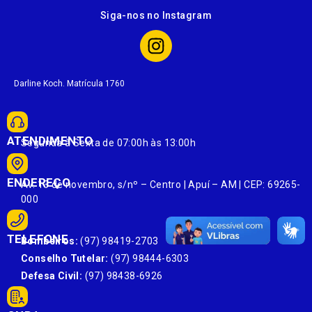
Siga-nos no Instagram
Darline Koch. Matrícula 1760
ATENDIMENTO
Segunda à Sexta de 07:00h às 13:00h
ENDEREÇO
Av. 13 de novembro, s/nº – Centro | Apuí – AM | CEP: 69265-
000
TELEFONE
Bombeiros:
(97) 98419-2703
Conselho Tutelar:
(97) 98444-6303
Defesa Civil:
(97) 98438-6926