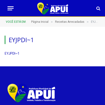
»
»
VOCÊ ESTÁ EM:
Página Inicial
Receitas Arrecadadas
EYJPDI~1
EYJPDI~1
EYJPDI~1