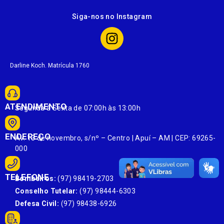
Siga-nos no Instagram
Darline Koch. Matrícula 1760
ATENDIMENTO
Segunda à Sexta de 07:00h às 13:00h
ENDEREÇO
Av. 13 de novembro, s/nº – Centro | Apuí – AM | CEP: 69265-
000
TELEFONE
Bombeiros:
(97) 98419-2703
Conselho Tutelar:
(97) 98444-6303
Defesa Civil:
(97) 98438-6926