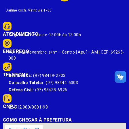
Darline Koch. Matrícula 1760
ATENDIMENTO
Segunda à Sexta de 07:00h às 13:00h
ENDEREÇO
Av. 13 de novembro, s/nº – Centro | Apuí – AM | CEP: 69265-
000
TELEFONE
Bombeiros:
(97) 98419-2703
Conselho Tutelar:
(97) 98444-6303
Defesa Civil:
(97) 98438-6926
CNPJ:
22.812.960/0001-99
COMO CHEGAR À PREFEITURA