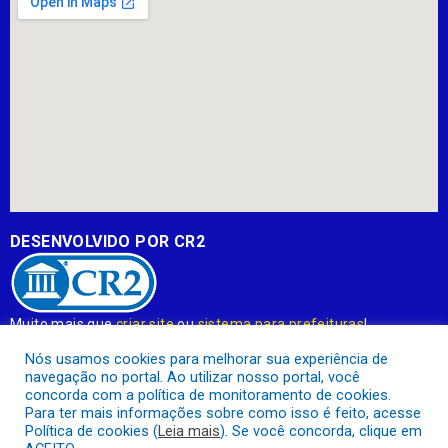
DESENVOLVIDO POR CR2
Muito mais que
criar site
ou
sistema para prefeituras
!
Realizamos uma
assessoria
completa, onde garantimos em
Nós usamos cookies para melhorar sua experiência de
contrato que todas as exigências das
leis de transparência
navegação no portal. Ao utilizar nosso portal, você
pública
serão atendidas.
concorda com a política de monitoramento de cookies.
Para ter mais informações sobre como isso é feito, acesse
Conheça o
PNTP
e o
Radar da Transparência Pública
Política de cookies (
Leia mais
). Se você concorda, clique em