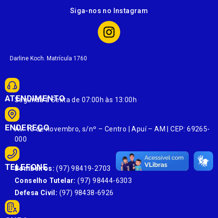
Siga-nos no Instagram
Darline Koch. Matrícula 1760
ATENDIMENTO
Segunda à Sexta de 07:00h às 13:00h
ENDEREÇO
Av. 13 de novembro, s/nº – Centro | Apuí – AM | CEP: 69265-
000
TELEFONE
Bombeiros:
(97) 98419-2703
Conselho Tutelar:
(97) 98444-6303
Defesa Civil:
(97) 98438-6926