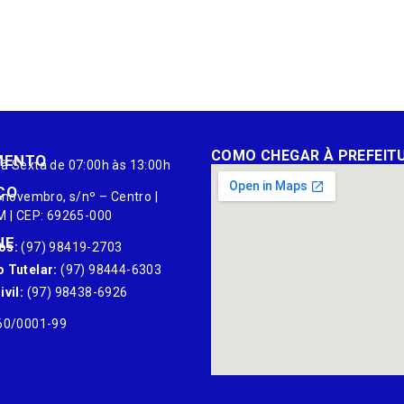
COMO CHEGAR À PREFEIT
MENTO
à Sexta de 07:00h às 13:00h
ÇO
 novembro, s/nº – Centro |
M | CEP: 69265-000
NE
os:
(97) 98419-2703
 Tutelar:
(97) 98444-6303
vil:
(97) 98438-6926
60/0001-99