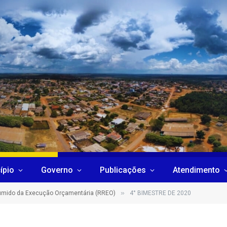
ípio
Governo
Publicações
Atendimento
»
sumido da Execução Orçamentária (RREO)
4° BIMESTRE DE 2020