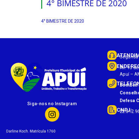
4° BIMESTRE DE 2020
4° BIMESTRE DE 2020
ATENDI
Segunda 
ENDERE
Av. 13 de
Apuí – A
TELEFO
Bombeir
Conselho
Defesa Ci
Siga-nos no Instagram
CNPJ:
22.812.9
Darline Koch. Matrícula 1760