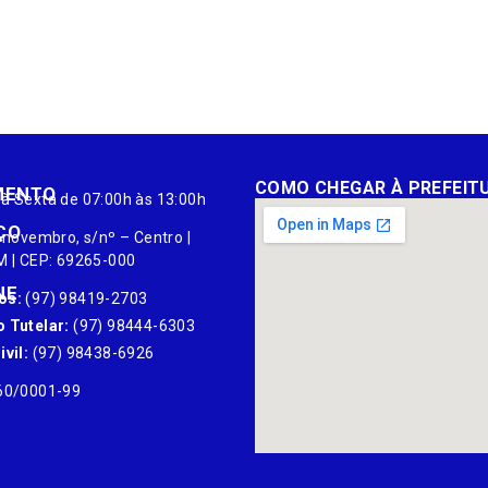
COMO CHEGAR À PREFEIT
MENTO
à Sexta de 07:00h às 13:00h
ÇO
 novembro, s/nº – Centro |
M | CEP: 69265-000
NE
os:
(97) 98419-2703
 Tutelar:
(97) 98444-6303
vil:
(97) 98438-6926
60/0001-99