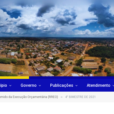
ípio
Governo
Publicações
Atendimento
»
sumido da Execução Orçamentária (RREO)
4° BIMESTRE DE 2021