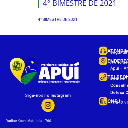
4° BIMESTRE DE 2021
4° BIMESTRE DE 2021
ATENDI
Segunda 
ENDERE
Av. 13 de
Apuí – A
TELEFO
Bombeir
Conselho
Defesa Ci
Siga-nos no Instagram
CNPJ:
22.812.9
Darline Koch. Matrícula 1760