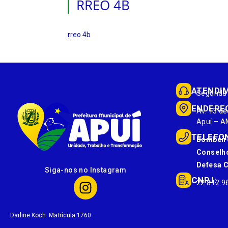
RREO 4B
rreo 4b
ATENDI
Segunda 
ENDERE
Av. 13 de
Apuí – A
TELEFO
Bombeir
Conselho
Defesa Ci
Siga-nos no Instagram
CNPJ:
22.812.9
Darline Koch. Matrícula 1760