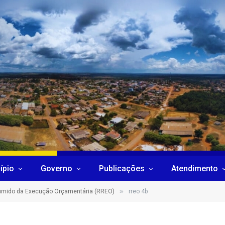
ípio
Governo
Publicações
Atendimento
»
sumido da Execução Orçamentária (RREO)
rreo 4b