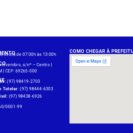
COMO CHEGAR À PREFEIT
MENTO
à Sexta de 07:00h às 13:00h
ÇO
 novembro, s/nº – Centro |
M | CEP: 69265-000
NE
os:
(97) 98419-2703
 Tutelar:
(97) 98444-6303
vil:
(97) 98438-6926
60/0001-99