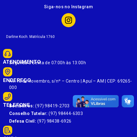
Siga-nos no Instagram
Darline Koch. Matrícula 1760
ATENDIMENTO
Segunda à Sexta de 07:00h às 13:00h
ENDEREÇO
Av. 13 de novembro, s/nº – Centro | Apuí – AM | CEP: 69265-
000
TELEFONE
Bombeiros:
(97) 98419-2703
Conselho Tutelar:
(97) 98444-6303
Defesa Civil:
(97) 98438-6926