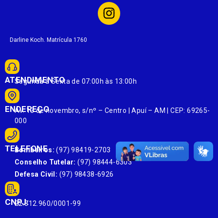
Darline Koch. Matrícula 1760
ATENDIMENTO
Segunda à Sexta de 07:00h às 13:00h
ENDEREÇO
Av. 13 de novembro, s/nº – Centro | Apuí – AM | CEP: 69265-
000
TELEFONE
Bombeiros:
(97) 98419-2703
Conselho Tutelar:
(97) 98444-6303
Defesa Civil:
(97) 98438-6926
CNPJ:
22.812.960/0001-99