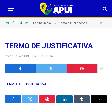
»
»
VOCÊ ESTÁ EM:
Página Inicial
Demais Publicações
TERMO DE JUSTIFICATIVA PARA ADOÇÃO DA MODALIDADE PREGÃO PRESENCIAL NO ÂMBITO DO MUNICÍPIO DE APUÍ/AM
TERMO DE JUSTIFICATIVA
POR
CR2
11 DE JUNHO DE 2026
TERMO DE JUSTIFICATIVA
Facebook
Twitter
Pinterest
LinkedIn
Tumblr
E-
mail