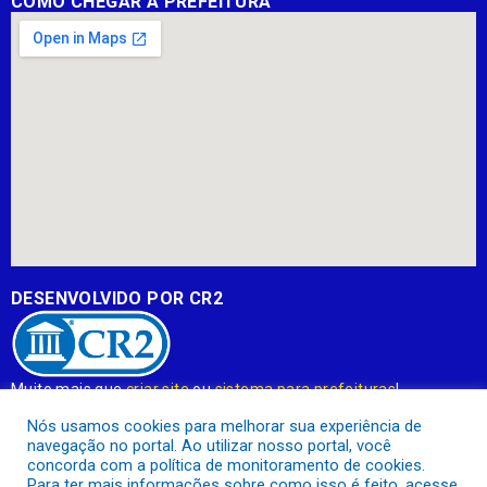
COMO CHEGAR À PREFEITURA
DESENVOLVIDO POR CR2
Muito mais que
criar site
ou
sistema para prefeituras
!
Realizamos uma
assessoria
completa, onde garantimos em
Nós usamos cookies para melhorar sua experiência de
contrato que todas as exigências das
leis de transparência
navegação no portal. Ao utilizar nosso portal, você
pública
serão atendidas.
concorda com a política de monitoramento de cookies.
Para ter mais informações sobre como isso é feito, acesse