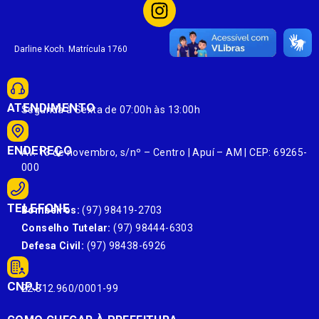
Darline Koch. Matrícula 1760
ATENDIMENTO
Segunda à Sexta de 07:00h às 13:00h
ENDEREÇO
Av. 13 de novembro, s/nº – Centro | Apuí – AM | CEP: 69265-
000
TELEFONE
Bombeiros:
(97) 98419-2703
Conselho Tutelar:
(97) 98444-6303
Defesa Civil:
(97) 98438-6926
CNPJ:
22.812.960/0001-99