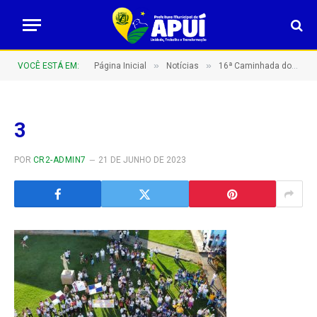
»
»
VOCÊ ESTÁ EM:
Página Inicial
Notícias
16ª Caminhada do dia 18 de maio
3
POR
CR2-ADMIN7
21 DE JUNHO DE 2023