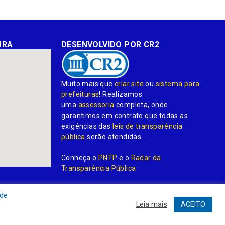
URA
DESENVOLVIDO POR CR2
Muito mais que
criar site
ou
sistema para
prefeituras
! Realizamos
uma
assessoria
completa, onde
garantimos em contrato que todas as
exigências das
leis de transparência
pública
serão atendidas.
Conheça o
PNTP
e o
Radar da
Transparência Pública
 de
Leia mais
ACEITO
dministrativa
Acessar o Webmail