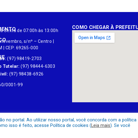
COMO CHEGAR À PREFEIT
MENTO
à Sexta de 07:00h às 13:00h
ÇO
 novembro, s/nº – Centro |
M | CEP: 69265-000
NE
os:
(97) 98419-2703
 Tutelar:
(97) 98444-6303
vil:
(97) 98438-6926
60/0001-99
no portal. Ao utilizar nosso portal, você concorda com a política
o isso é feito, acesse Política de cookies (
Leia mais
). Se você
Mapa do Site
Acessar Área A