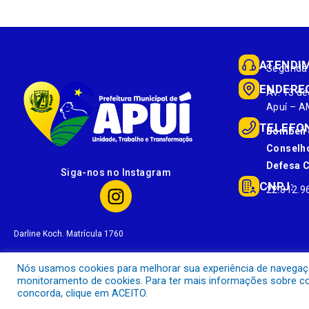
ATENDI
Segunda 
ENDERE
Av. 13 de
Apuí – A
TELEFO
Bombeir
Conselho
Defesa Ci
Siga-nos no Instagram
CNPJ:
22.812.9
Darline Koch. Matrícula 1760
Nós usamos cookies para melhorar sua experiência de navegação 
monitoramento de cookies. Para ter mais informações sobre com
concorda, clique em ACEITO.
Prefeitura Municipal de Apuí.
Todos os direitos reservados a