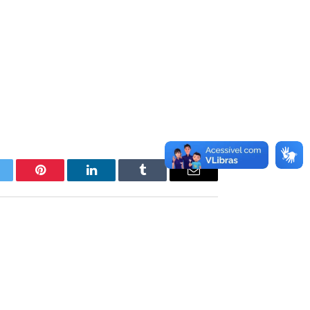
itter
Pinterest
LinkedIn
Tumblr
E-
mail