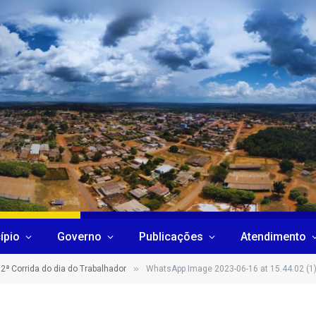
ípio
Governo
Publicações
Atendimento
»
2ª Corrida do dia do Trabalhador
WhatsApp Image 2023-06-16 at 15.44.02 (1